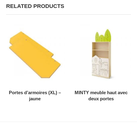
RELATED PRODUCTS
AJOUTER AU DEVIS
AJOUTER AU DEVIS
Portes d’armoires (XL) –
MINTY meuble haut avec
jaune
deux portes