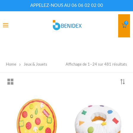
APPELEZ-NOUS AU 06 06 02 02 00
0
Home
Jeux & Jouets
CATEGORIES
Affichage de 1–24 sur 481 résultats
Armoires et casiers
(3)
Cantine
(2)
Chaise théâtre
(1)
Chaises
(12)