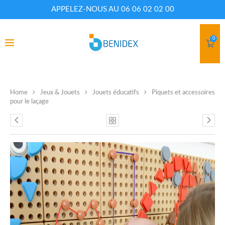
APPELEZ-NOUS AU 06 06 02 02 00
0
Home
Jeux & Jouets
Jouets éducatifs
Piquets et accessoires
pour le laçage