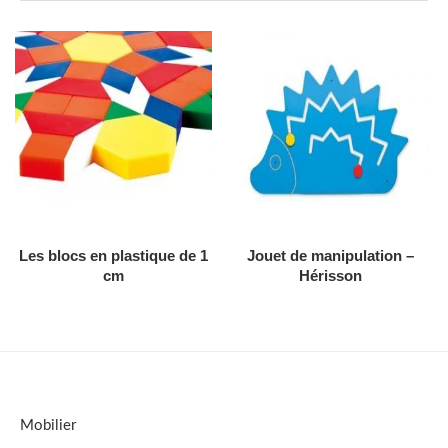
AJOUTER AU DEVIS
AJOUTER AU DEVIS
Les blocs en plastique de 1
Jouet de manipulation –
cm
Hérisson
Mobilier