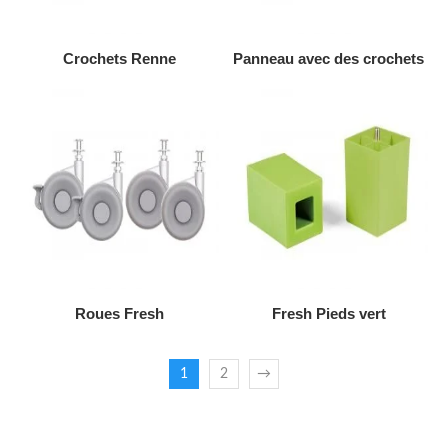
AJOUTER AU DEVIS
AJOUTER AU DEVIS
Crochets Renne
Panneau avec des crochets
AJOUTER AU DEVIS
AJOUTER AU DEVIS
Roues Fresh
Fresh Pieds vert
1
2
→