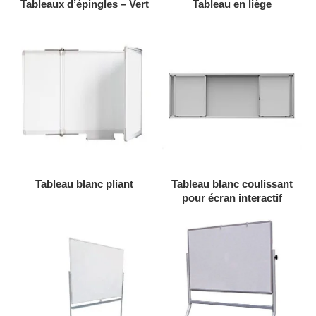
AJOUTER AU DEVIS
AJOUTER AU DEVIS
Tableaux d’épingles – Vert
Tableau en liège
AJOUTER AU DEVIS
AJOUTER AU DEVIS
Tableau blanc pliant
Tableau blanc coulissant
pour écran interactif