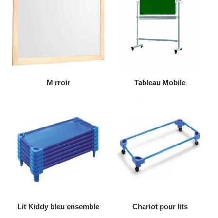
AJOUTER AU DEVIS
AJOUTER AU DEVIS
Mirroir
Tableau Mobile
AJOUTER AU DEVIS
AJOUTER AU DEVIS
Lit Kiddy bleu ensemble
Chariot pour lits