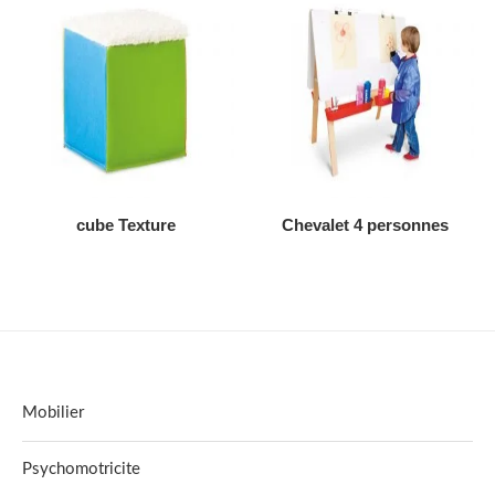
AJOUTER AU DEVIS
AJOUTER AU DEVIS
cube Texture
Chevalet 4 personnes
Mobilier
Psychomotricite