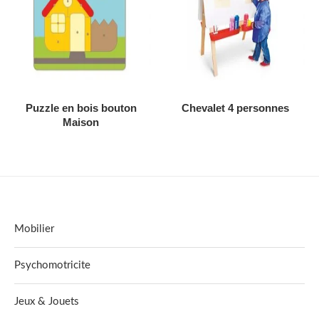
AJOUTER AU DEVIS
AJOUTER AU DEVIS
Puzzle en bois bouton
Chevalet 4 personnes
Maison
Mobilier
Psychomotricite
Jeux & Jouets