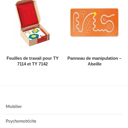
AJOUTER AU DEVIS
AJOUTER AU DEVIS
Feuilles de travail pour TY
Panneau de manipulation –
7114 et TY 7142
Abeille
Mobilier
Psychomotricite