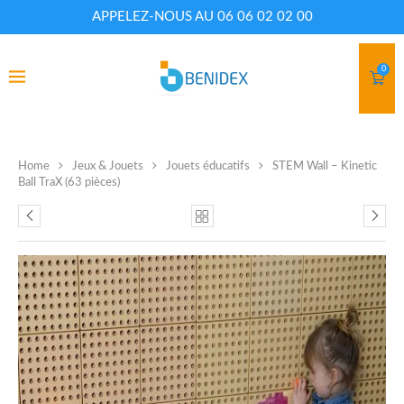
APPELEZ-NOUS AU 06 06 02 02 00
0
Home
Jeux & Jouets
Jouets éducatifs
STEM Wall – Kinetic
Ball TraX (63 pièces)