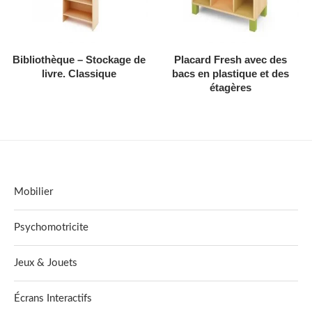
AJOUTER AU DEVIS
AJOUTER AU DEVIS
Bibliothèque – Stockage de
Placard Fresh avec des
livre. Classique
bacs en plastique et des
étagères
Mobilier
Psychomotricite
Jeux & Jouets
Écrans Interactifs