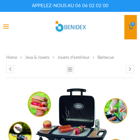
APPELEZ-NOUS AU 06 06 02 02 00
0
Home
Jeux & Jouets
Jouets d’extérieur
Barbecue