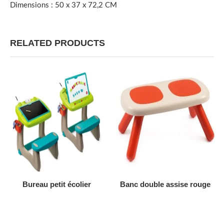
Dimensions : 50 x 37 x 72,2 CM
RELATED PRODUCTS
AJOUTER AU DEVIS
AJOUTER AU DEVIS
Bureau petit écolier
Banc double assise rouge