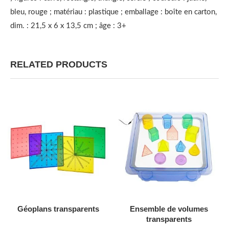
bleu, rouge ; matériau : plastique ; emballage : boîte en carton,
dim. : 21,5 x 6 x 13,5 cm ; âge : 3+
RELATED PRODUCTS
AJOUTER AU DEVIS
AJOUTER AU DEVIS
Géoplans transparents
Ensemble de volumes
transparents