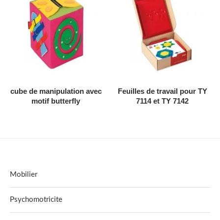
AJOUTER AU DEVIS
AJOUTER AU DEVIS
cube de manipulation avec
Feuilles de travail pour TY
motif butterfly
7114 et TY 7142
Mobilier
Psychomotricite