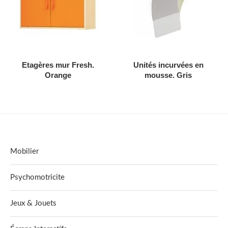
AJOUTER AU DEVIS
AJOUTER AU DEVIS
Etagères mur Fresh.
Unités incurvées en
Orange
mousse. Gris
Mobilier
Psychomotricite
Jeux & Jouets