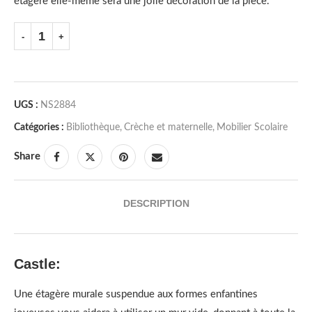
étagère elle-même sera une jolie décoration de la pièce.
UGS :
NS2884
Catégories :
Bibliothèque
,
Crèche et maternelle
,
Mobilier Scolaire
Share
DESCRIPTION
Castle:
Une étagère murale suspendue aux formes enfantines