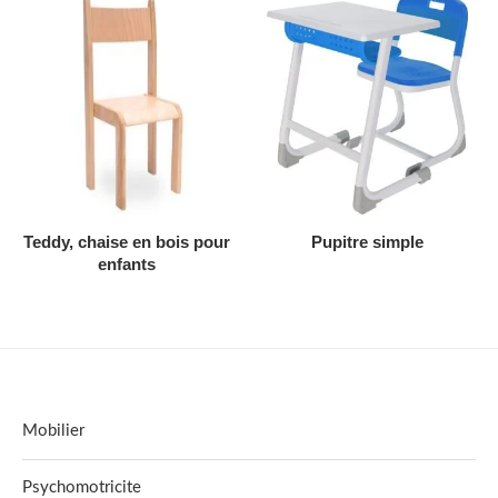
AJOUTER AU DEVIS
AJOUTER AU DEVIS
Teddy, chaise en bois pour
Pupitre simple
enfants
Mobilier
Psychomotricite