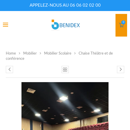
APPELEZ-NOUS AU 06 06 02 02 00
0
Home
Mobilier
Mobilier Scolaire
Chaise Théâtre et de
conférence