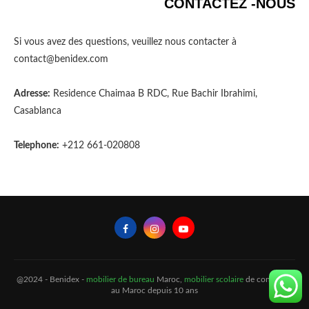
CONTACTEZ -NOUS
Si vous avez des questions, veuillez nous contacter à
contact@benidex.com
Adresse:
Residence Chaimaa B RDC, Rue Bachir Ibrahimi,
Casablanca
Telephone:
+212 661-020808
@2024 - Benidex -
mobilier de bureau
Maroc,
mobilier scolaire
de confiance
au Maroc depuis 10 ans