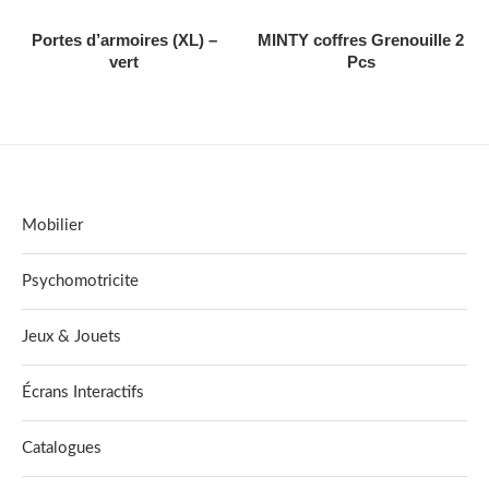
AJOUTER AU DEVIS
AJOUTER AU DEVIS
Portes d’armoires (XL) –
MINTY coffres Grenouille 2
vert
Pcs
Mobilier
Psychomotricite
Jeux & Jouets
Écrans Interactifs
Catalogues