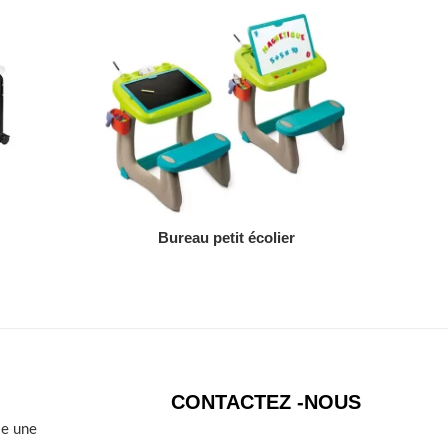
AJOUTER AU DEVIS
Bureau petit écolier
CONTACTEZ -NOUS
se une