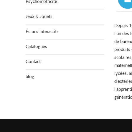
Psychomotricite
Jeux & Jouets
Depuis 10
Écrans Interactifs
l'un des 
de burea
Catalogues
produits
scolaires
Contact
maternell
lycées, a
blog
d'extérie
l'apprent
générati