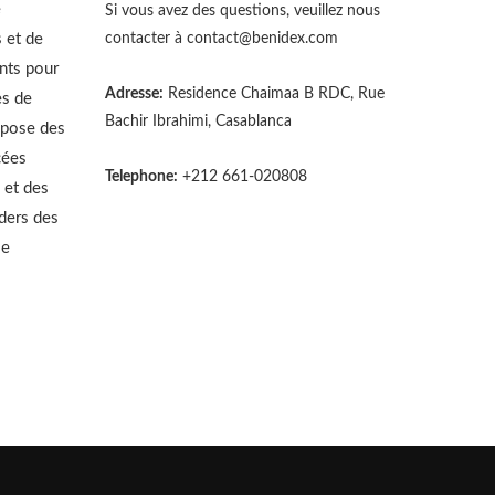
e
Si vous avez des questions, veuillez nous
 et de
contacter à
contact@benidex.com
nts pour
Adresse:
Residence Chaimaa B RDC, Rue
es de
Bachir Ibrahimi, Casablanca
opose des
cées
Telephone:
+212 661-020808
 et des
aders des
le