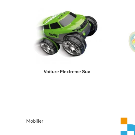
AJOUTER AU DEVIS
Voiture Flextreme Suv
Mobilier