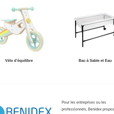
AJOUTER AU DEVIS
AJOUTER AU DEVIS
Vélo d’équilibre
Bac à Sable et Eau
Pour les entreprises ou les
professionnels, Benidex propo