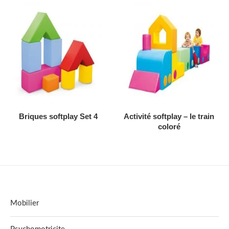
AJOUTER AU DEVIS
AJOUTER AU DEVIS
Briques softplay Set 4
Activité softplay – le train
coloré
Mobilier