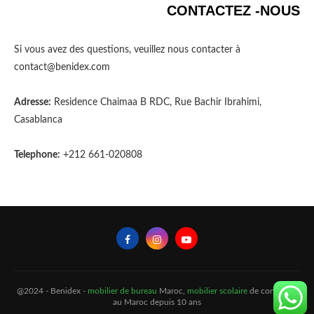
CONTACTEZ -NOUS
Si vous avez des questions, veuillez nous contacter à
contact@benidex.com
Adresse:
Residence Chaimaa B RDC, Rue Bachir Ibrahimi,
Casablanca
Telephone:
+212 661-020808
@2024 - Benidex -
mobilier de bureau
Maroc,
mobilier scolaire
de confiance
au Maroc depuis 10 ans