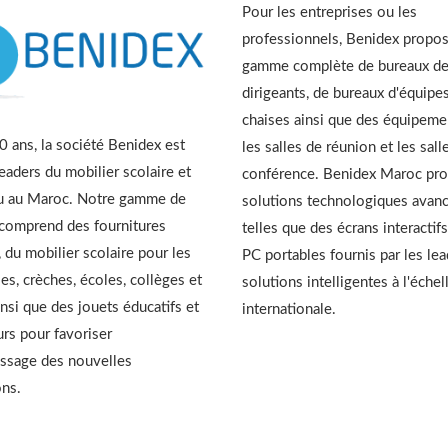
Pour les entreprises ou les
professionnels, Benidex propo
gamme complète de bureaux d
dirigeants, de bureaux d'équipes
chaises ainsi que des équipeme
 ans, la société Benidex est
les salles de réunion et les sall
leaders du mobilier scolaire et
conférence. Benidex Maroc pr
u au Maroc. Notre gamme de
solutions technologiques avan
 comprend des fournitures
telles que des écrans interactifs
, du mobilier scolaire pour les
PC portables fournis par les le
es, crèches, écoles, collèges et
solutions intelligentes à l'échel
insi que des jouets éducatifs et
internationale.
urs pour favoriser
issage des nouvelles
ons.