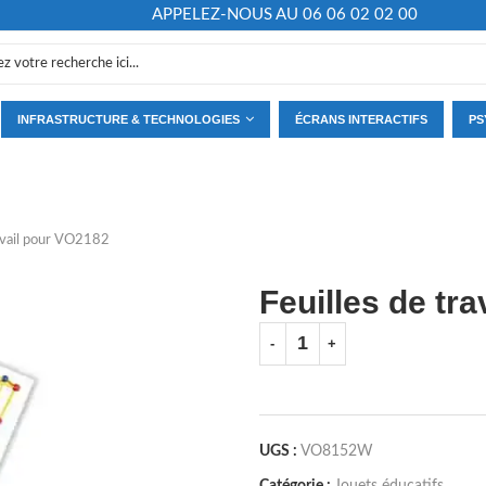
APPELEZ-NOUS AU 06 06 02 02 00
INFRASTRUCTURE & TECHNOLOGIES
ÉCRANS INTERACTIFS
PS
ravail pour VO2182
Feuilles de tr
UGS :
VO8152W
Catégorie :
Jouets éducatifs