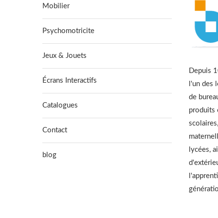
Mobilier
Psychomotricite
Jeux & Jouets
Depuis 10
Écrans Interactifs
l'un des 
de burea
Catalogues
produits
scolaires
Contact
maternell
lycées, a
blog
d'extérie
l'apprent
générati