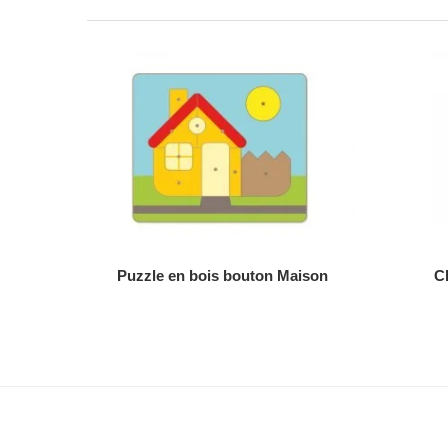
AJOUTER AU DEVIS
Puzzle en bois bouton Maison
C