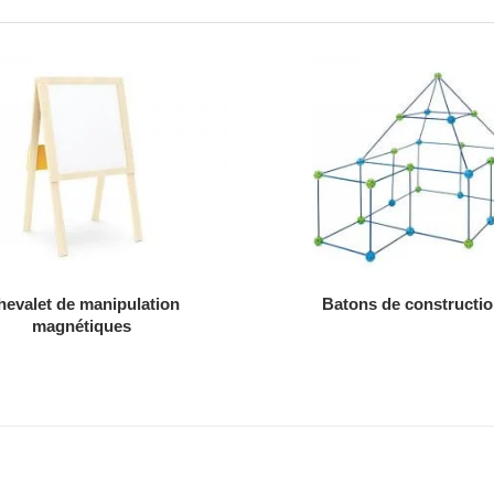
AJOUTER AU DEVIS
AJOUTER AU DEVIS
hevalet de manipulation
Batons de constructi
magnétiques