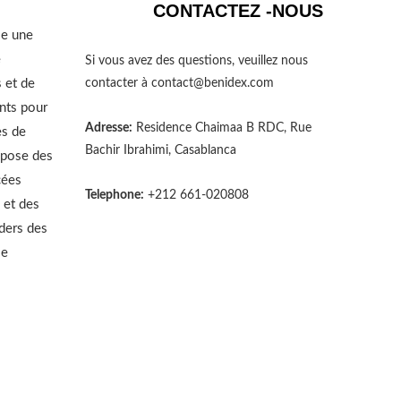
CONTACTEZ -NOUS
se une
e
Si vous avez des questions, veuillez nous
 et de
contacter à
contact@benidex.com
nts pour
Adresse:
Residence Chaimaa B RDC, Rue
es de
Bachir Ibrahimi, Casablanca
opose des
cées
Telephone:
+212 661-020808
 et des
aders des
le