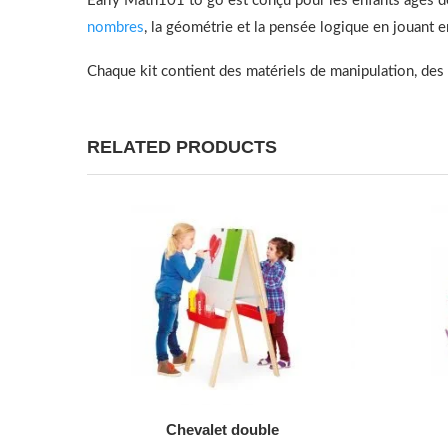
Early Math101 to go est conçu pour les enfants âgés de
nombres
, la géométrie et la pensée logique en jouant 
Chaque kit contient des matériels de manipulation, des c
RELATED PRODUCTS
AJOUTER AU DEVIS
Chevalet double