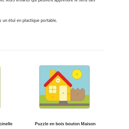
ec leurs enfants qui peuvent apprendre le sens des
s un étui en plastique portable.
AJOUTER AU DEVIS
inelle
Puzzle en bois bouton Maison