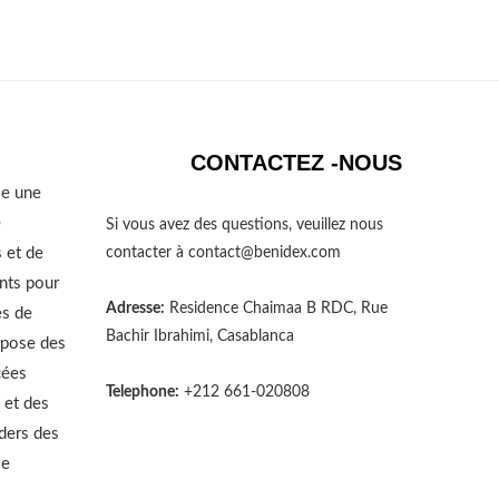
CONTACTEZ -NOUS
se une
e
Si vous avez des questions, veuillez nous
 et de
contacter à
contact@benidex.com
nts pour
Adresse:
Residence Chaimaa B RDC, Rue
es de
Bachir Ibrahimi, Casablanca
opose des
cées
Telephone:
+212 661-020808
 et des
aders des
le