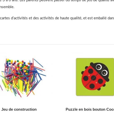
 3 à 6 ans. Les parents peuvent passer du temps de jeu de qualité av
ensemble.
artes d’activités et des activités de haute qualité, et est emballé dan
AJOUTER AU DEVIS
AJOUTER AU DEVIS
Jeu de construction
Puzzle en bois bouton Cocc