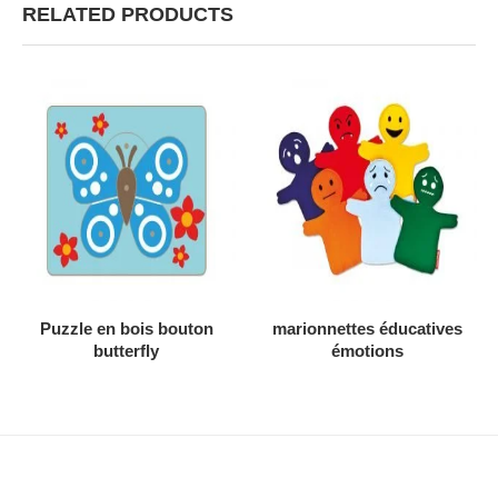
RELATED PRODUCTS
AJOUTER AU DEVIS
AJOUTER AU DEVIS
Puzzle en bois bouton
marionnettes éducatives
butterfly
émotions