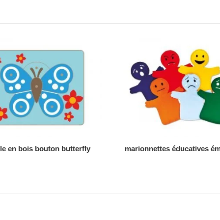
AJOUTER AU DEVIS
AJOUTER AU DEVIS
e en bois bouton butterfly
marionnettes éducatives é