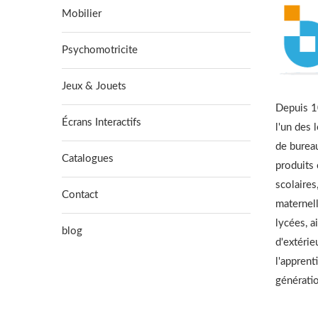
Mobilier
Psychomotricite
Jeux & Jouets
Depuis 10
Écrans Interactifs
l'un des 
de burea
Catalogues
produits
scolaires
Contact
maternell
lycées, a
blog
d'extérie
l'apprent
générati