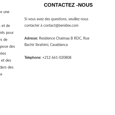
CONTACTEZ -NOUS
se une
e
Si vous avez des questions, veuillez nous
 et de
contacter à
contact@benidex.com
nts pour
Adresse:
Residence Chaimaa B RDC, Rue
es de
Bachir Ibrahimi, Casablanca
opose des
cées
Telephone:
+212 661-020808
 et des
aders des
le