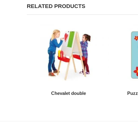
RELATED PRODUCTS
AJOUTER AU DEVIS
Chevalet double
Puzzl