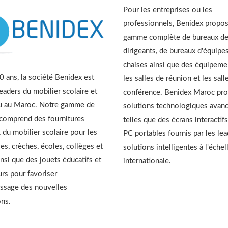
Pour les entreprises ou les
professionnels, Benidex propo
gamme complète de bureaux d
dirigeants, de bureaux d'équipes
chaises ainsi que des équipeme
 ans, la société Benidex est
les salles de réunion et les sall
leaders du mobilier scolaire et
conférence. Benidex Maroc pr
u au Maroc. Notre gamme de
solutions technologiques avan
 comprend des fournitures
telles que des écrans interactifs
, du mobilier scolaire pour les
PC portables fournis par les le
es, crèches, écoles, collèges et
solutions intelligentes à l'échel
insi que des jouets éducatifs et
internationale.
urs pour favoriser
issage des nouvelles
ons.