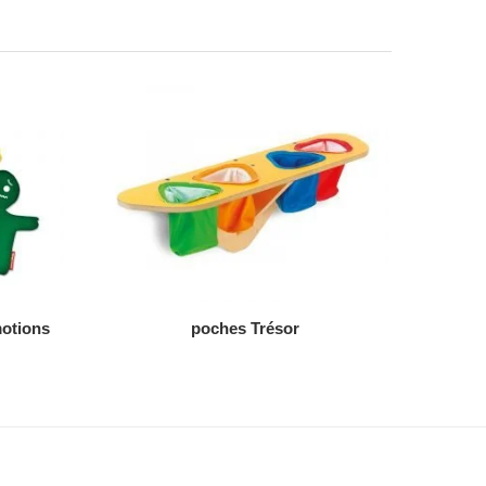
AJOUTER AU DEVIS
motions
poches Trésor