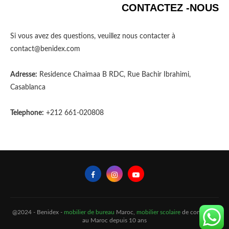
CONTACTEZ -NOUS
Si vous avez des questions, veuillez nous contacter à
contact@benidex.com
Adresse:
Residence Chaimaa B RDC, Rue Bachir Ibrahimi,
Casablanca
Telephone:
+212 661-020808
@2024 - Benidex -
mobilier de bureau
Maroc,
mobilier scolaire
de confiance
au Maroc depuis 10 ans