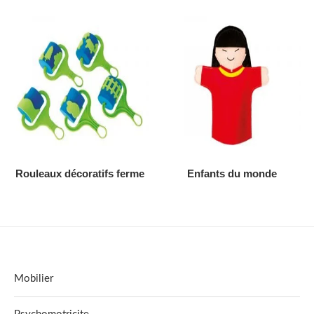
AJOUTER AU DEVIS
AJOUTER AU DEVIS
Rouleaux décoratifs ferme
Enfants du monde
Mobilier