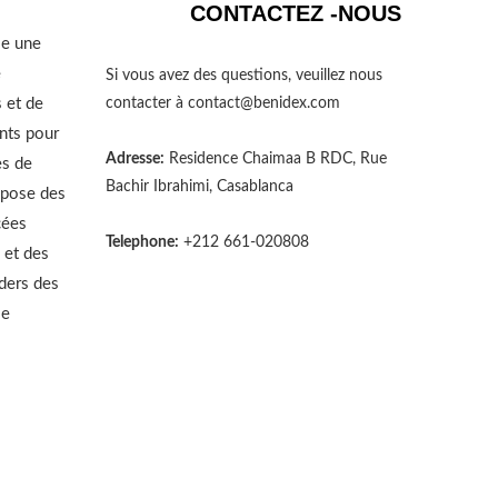
CONTACTEZ -NOUS
se une
e
Si vous avez des questions, veuillez nous
 et de
contacter à
contact@benidex.com
nts pour
Adresse:
Residence Chaimaa B RDC, Rue
es de
Bachir Ibrahimi, Casablanca
opose des
cées
Telephone:
+212 661-020808
 et des
aders des
le