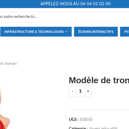
APPELEZ-NOUS AU 06 06 02 02 00
INFRASTRUCTURE & TECHNOLOGIES
ÉCRANS INTERACTIFS
PS
onc humain
Modèle de tro
UGS :
EI0050
Catégorie :
Jouets éducatifs