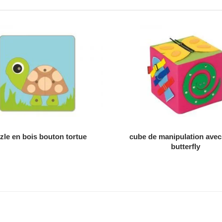
AJOUTER AU DEVIS
AJOUTER AU DEVIS
zle en bois bouton tortue
cube de manipulation avec
butterfly