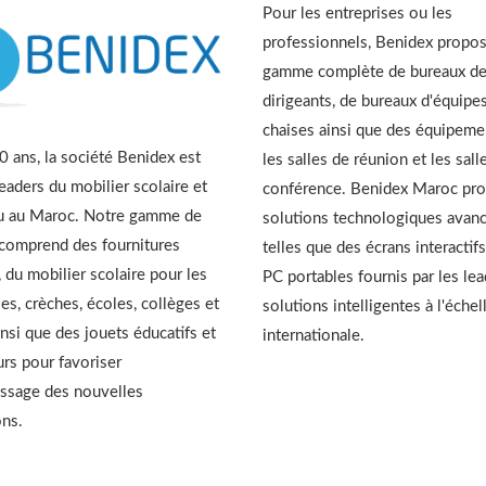
Pour les entreprises ou les
professionnels, Benidex propo
gamme complète de bureaux d
dirigeants, de bureaux d'équipes
chaises ainsi que des équipeme
 ans, la société Benidex est
les salles de réunion et les sall
leaders du mobilier scolaire et
conférence. Benidex Maroc pr
u au Maroc. Notre gamme de
solutions technologiques avan
 comprend des fournitures
telles que des écrans interactifs
, du mobilier scolaire pour les
PC portables fournis par les le
es, crèches, écoles, collèges et
solutions intelligentes à l'échel
insi que des jouets éducatifs et
internationale.
urs pour favoriser
issage des nouvelles
ons.