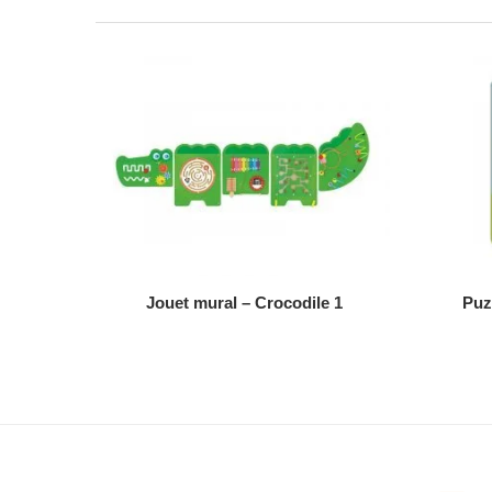
AJOUTER AU DEVIS
Jouet mural – Crocodile 1
Puz