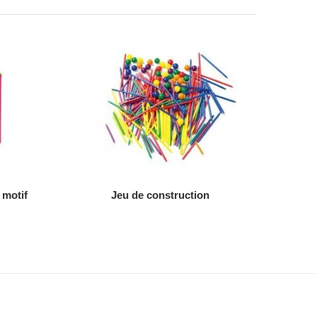
AJOUTER AU DEVIS
 motif
Jeu de construction