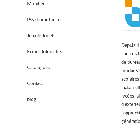
Mobilier
Psychomotricite
Jeux & Jouets
Depuis 10
Écrans Interactifs
l'un des 
de burea
Catalogues
produits
scolaires
Contact
maternell
lycées, a
blog
d'extérie
l'apprent
générati