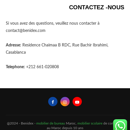
CONTACTEZ -NOUS
Si vous avez des questions, veuillez nous contacter à
contact@benidex.com
Adresse:
Residence Chaimaa B RDC, Rue Bachir Ibrahimi,
Casablanca
Telephone:
+212 661-020808
@2024 - Benidex -
mobilier de bureau
Maroc,
mobilier scolaire
de confiance
au Maroc depuis 10 ans