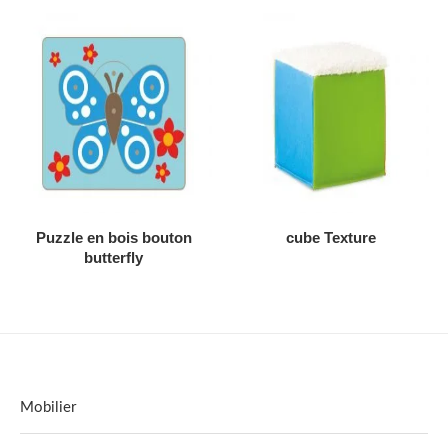
AJOUTER AU DEVIS
AJOUTER AU DEVIS
Puzzle en bois bouton
cube Texture
butterfly
Mobilier