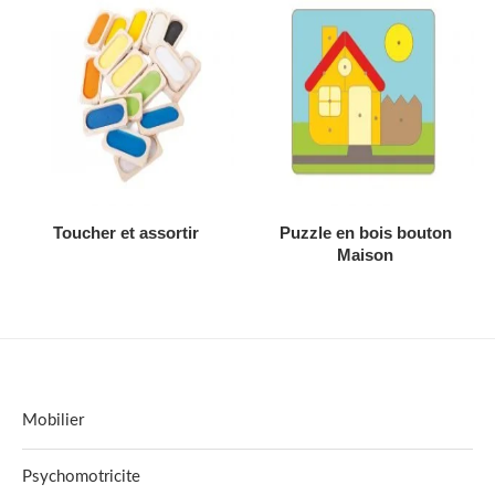
AJOUTER AU DEVIS
AJOUTER AU DEVIS
Toucher et assortir
Puzzle en bois bouton
Maison
Mobilier
Psychomotricite