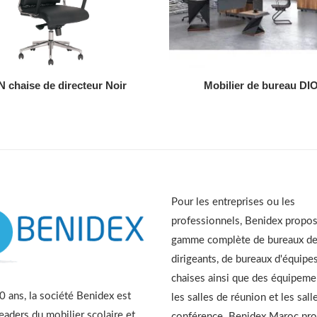
AJOUTER AU DEVIS
AJOUTER AU DEVIS
 chaise de directeur Noir
Mobilier de bureau DI
Pour les entreprises ou les
professionnels, Benidex propo
gamme complète de bureaux d
dirigeants, de bureaux d'équipes
chaises ainsi que des équipeme
 ans, la société Benidex est
les salles de réunion et les sall
leaders du mobilier scolaire et
conférence. Benidex Maroc pr