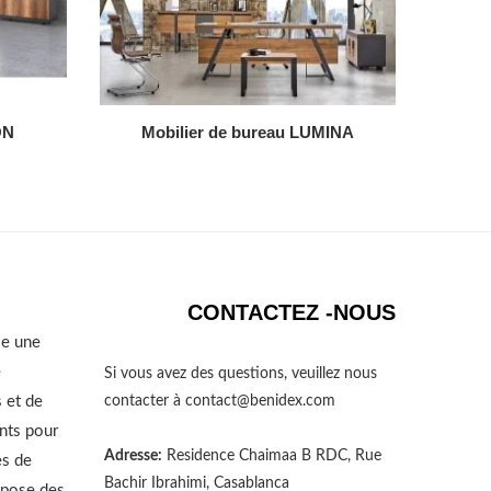
AJOUTER AU DEVIS
ON
Mobilier de bureau LUMINA
CONTACTEZ -NOUS
se une
e
Si vous avez des questions, veuillez nous
 et de
contacter à
contact@benidex.com
nts pour
Adresse:
Residence Chaimaa B RDC, Rue
es de
Bachir Ibrahimi, Casablanca
opose des