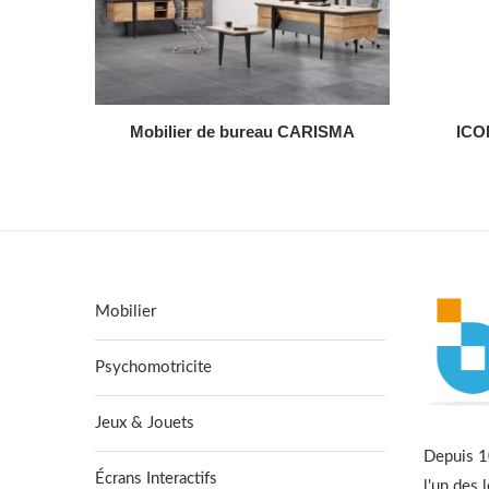
AJOUTER AU DEVIS
Mobilier de bureau CARISMA
ICON
Mobilier
Psychomotricite
Jeux & Jouets
Depuis 10
Écrans Interactifs
l'un des 