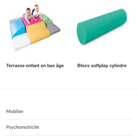
AJOUTER AU DEVIS
AJOUTER AU DEVIS
Terrasse enfant en bas âge
Blocs softplay cylindre
Mobilier
Psychomotricite