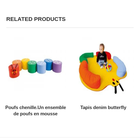
RELATED PRODUCTS
AJOUTER AU DEVIS
AJOUTER AU DEVIS
Poufs chenille.Un ensemble
Tapis denim butterfly
de poufs en mousse