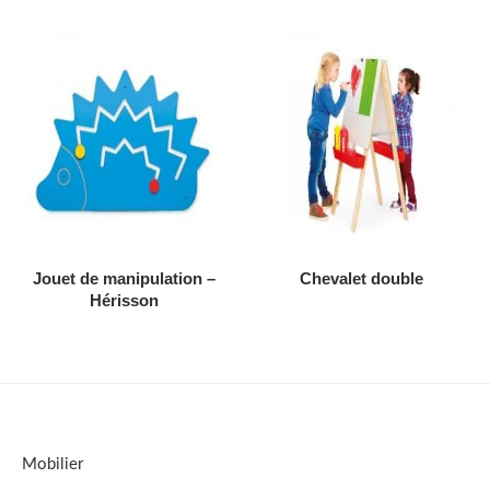
AJOUTER AU DEVIS
AJOUTER AU DEVIS
Jouet de manipulation –
Chevalet double
Hérisson
Mobilier