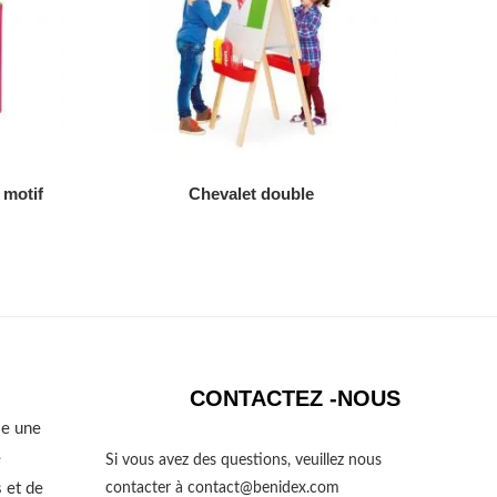
AJOUTER AU DEVIS
 motif
Chevalet double
CONTACTEZ -NOUS
se une
e
Si vous avez des questions, veuillez nous
 et de
contacter à
contact@benidex.com