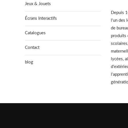
Jeux & Jouets
Depuis 10
Écrans Interactifs
l'un des 
de burea
Catalogues
produits
scolaires
Contact
maternell
lycées, a
blog
d'extérie
l'apprent
générati