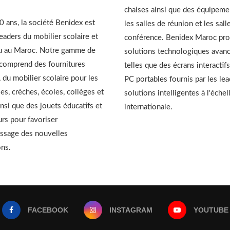
chaises ainsi que des équipeme
 ans, la société Benidex est
les salles de réunion et les sall
leaders du mobilier scolaire et
conférence. Benidex Maroc pr
u au Maroc. Notre gamme de
solutions technologiques avan
 comprend des fournitures
telles que des écrans interactifs
, du mobilier scolaire pour les
PC portables fournis par les le
es, crèches, écoles, collèges et
solutions intelligentes à l'échel
insi que des jouets éducatifs et
internationale.
urs pour favoriser
issage des nouvelles
ons.
FACEBOOK
INSTAGRAM
YOUTUBE