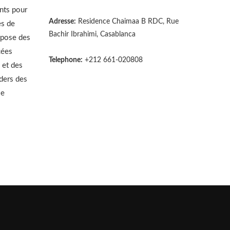
nts pour
Adresse:
Residence Chaimaa B RDC, Rue
es de
Bachir Ibrahimi, Casablanca
opose des
cées
Telephone:
+212 661-020808
 et des
aders des
le