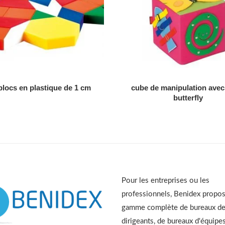
AJOUTER AU DEVIS
AJOUTER AU DEVIS
blocs en plastique de 1 cm
cube de manipulation avec
butterfly
Pour les entreprises ou les
professionnels, Benidex propo
gamme complète de bureaux d
dirigeants, de bureaux d'équipes