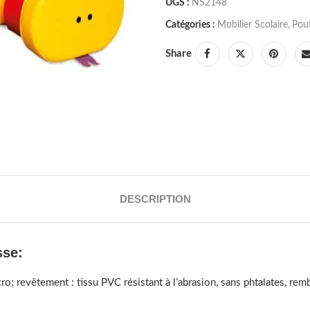
UGS :
NS2148
Catégories :
Mobilier Scolaire
,
Pou
Share
DESCRIPTION
sse:
ro; revêtement : tissu PVC résistant à l’abrasion, sans phtalates, r