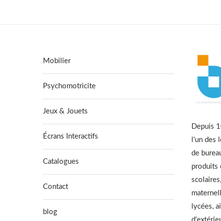
Mobilier
Psychomotricite
Jeux & Jouets
Depuis 10
Écrans Interactifs
l'un des 
de burea
Catalogues
produits
scolaires
Contact
maternell
lycées, a
blog
d'extérie