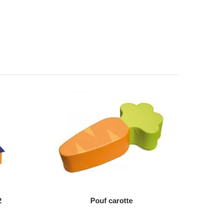
AJOUTER AU DEVIS
2
Pouf carotte