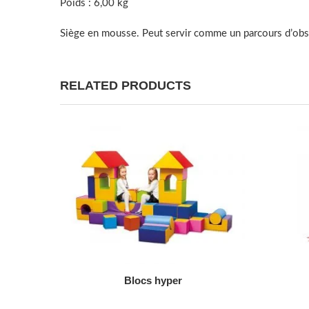
Poids : 6,00 kg
Siège en mousse. Peut servir comme un parcours d’obs
RELATED PRODUCTS
AJOUTER AU DEVIS
Blocs hyper