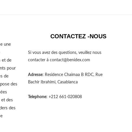
CONTACTEZ -NOUS
se une
e
Si vous avez des questions, veuillez nous
 et de
contacter à
contact@benidex.com
nts pour
Adresse:
Residence Chaimaa B RDC, Rue
es de
Bachir Ibrahimi, Casablanca
opose des
cées
Telephone:
+212 661-020808
 et des
aders des
le