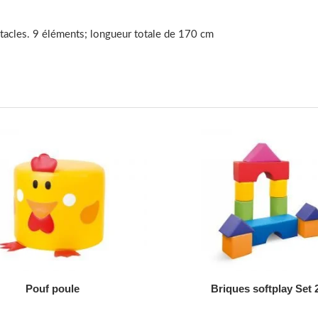
tacles. 9 éléments; longueur totale de 170 cm
AJOUTER AU DEVIS
AJOUTER AU DEVIS
Pouf poule
Briques softplay Set 