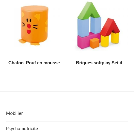
AJOUTER AU DEVIS
AJOUTER AU DEVIS
Chaton. Pouf en mousse
Briques softplay Set 4
Mobilier
Psychomotricite