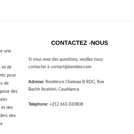
CONTACTEZ -NOUS
se une
e
Si vous avez des questions, veuillez nous
 et de
contacter à
contact@benidex.com
nts pour
Adresse:
Residence Chaimaa B RDC, Rue
es de
Bachir Ibrahimi, Casablanca
opose des
cées
Telephone:
+212 661-020808
 et des
aders des
le