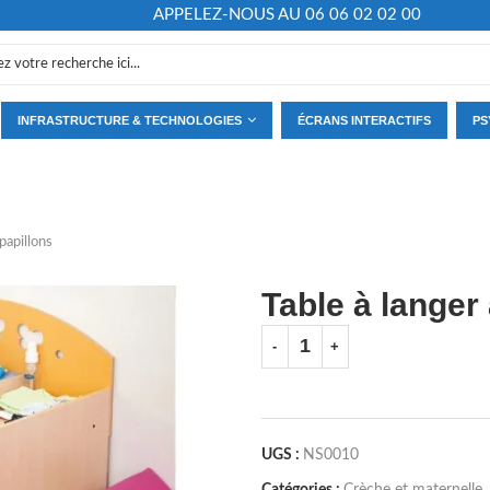
APPELEZ-NOUS AU 06 06 02 02 00
INFRASTRUCTURE & TECHNOLOGIES
ÉCRANS INTERACTIFS
PS
papillons
Table à langer
UGS :
NS0010
Catégories :
Crèche et maternelle
,