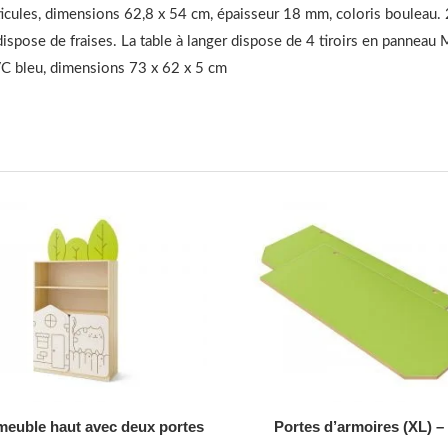
ticules, dimensions 62,8 x 54 cm, épaisseur 18 mm, coloris bouleau.
l dispose de fraises. La table à langer dispose de 4 tiroirs en panne
VC bleu, dimensions 73 x 62 x 5 cm
AJOUTER AU DEVIS
AJOUTER AU DEVIS
euble haut avec deux portes
Portes d’armoires (XL) – 