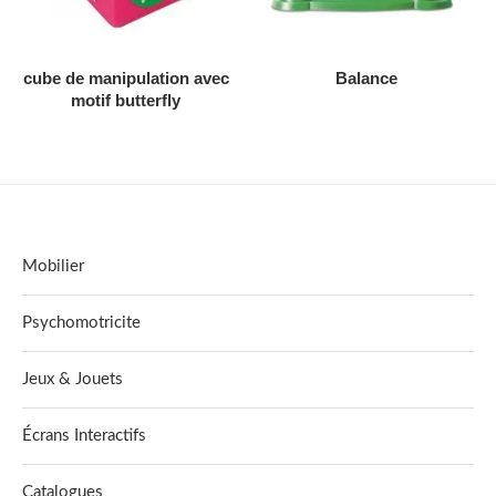
AJOUTER AU DEVIS
AJOUTER AU DEVIS
cube de manipulation avec
Balance
motif butterfly
Mobilier
Psychomotricite
Jeux & Jouets
Écrans Interactifs
Catalogues