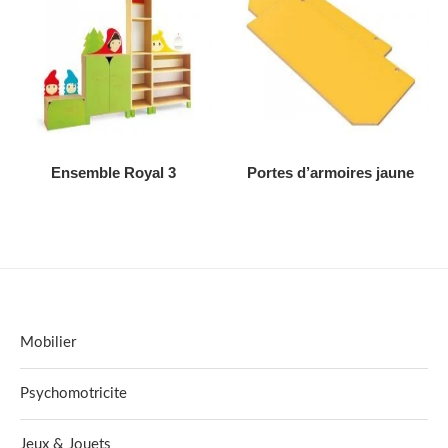
AJOUTER AU DEVIS
AJOUTER AU DEVIS
Ensemble Royal 3
Portes d’armoires jaune
Mobilier
Psychomotricite
Jeux & Jouets