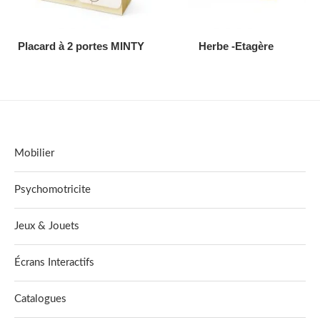
AJOUTER AU DEVIS
AJOUTER AU DEVIS
Placard à 2 portes MINTY
Herbe -Etagère
Mobilier
Psychomotricite
Jeux & Jouets
Écrans Interactifs
Catalogues