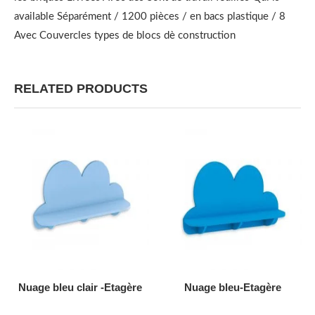
available Séparément / 1200 pièces / en bacs plastique / 8
Avec Couvercles types de blocs dè construction
RELATED PRODUCTS
AJOUTER AU DEVIS
AJOUTER AU DEVIS
Nuage bleu clair -Etagère
Nuage bleu-Etagère