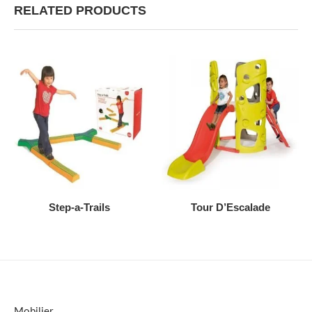
RELATED PRODUCTS
AJOUTER AU DEVIS
AJOUTER AU DEVIS
Step-a-Trails
Tour D’Escalade
Mobilier