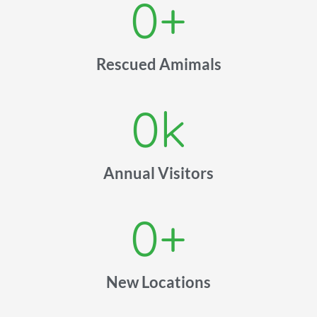
0
+
Rescued Amimals
0
k
Annual Visitors
0
+
New Locations