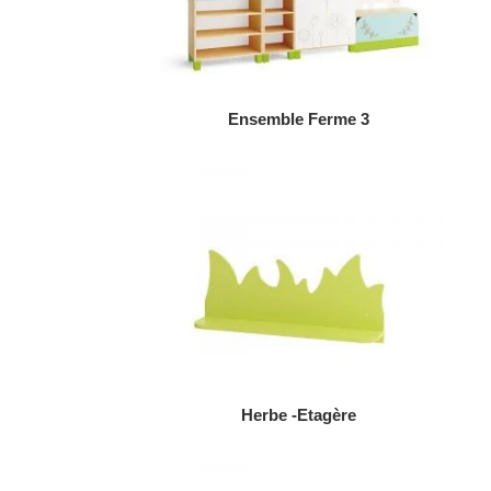
AJOUTER AU DEVIS
Ensemble Ferme 3
AJOUTER AU DEVIS
Herbe -Etagère