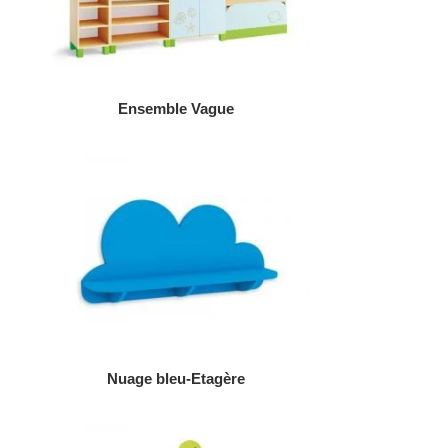
AJOUTER AU DEVIS
Ensemble Vague
AJOUTER AU DEVIS
Nuage bleu-Etagère