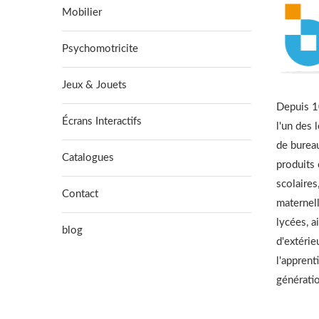
Mobilier
Psychomotricite
Jeux & Jouets
Depuis 10
Écrans Interactifs
l'un des 
de burea
Catalogues
produits
scolaires
Contact
maternell
lycées, a
blog
d'extérie
l'apprent
générati