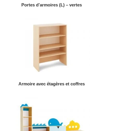
AJOUTER AU DEVIS
Portes d’armoires (L) – vertes
AJOUTER AU DEVIS
Armoire avec étagères et coffres