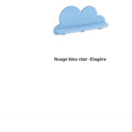
AJOUTER AU DEVIS
Nuage bleu clair -Etagère