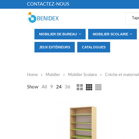
CONTACTEZ-NOUS
MOBILIER DE BUREAU
MOBILIER SCOLAIRE
JEUX EXTÉRIEURS
CATALOGUES
Home
Mobilier
Mobilier Scolaire
Crèche et maternel
CATEGORIES
Show
All
9
24
36
Armoires et casiers
(3)
Cantine
(2)
Chaise théâtre
(1)