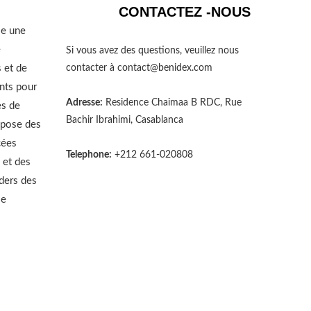
CONTACTEZ -NOUS
se une
e
Si vous avez des questions, veuillez nous
 et de
contacter à
contact@benidex.com
nts pour
Adresse:
Residence Chaimaa B RDC, Rue
es de
Bachir Ibrahimi, Casablanca
opose des
cées
Telephone:
+212 661-020808
 et des
aders des
le