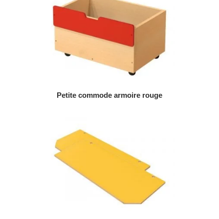
AJOUTER AU DEVIS
Petite commode armoire rouge