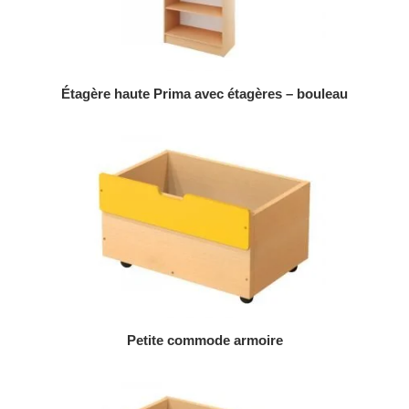
AJOUTER AU DEVIS
Étagère haute Prima avec étagères – bouleau
AJOUTER AU DEVIS
Petite commode armoire