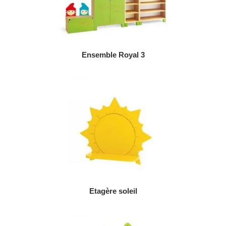
AJOUTER AU DEVIS
Ensemble Royal 3
AJOUTER AU DEVIS
Etagère soleil