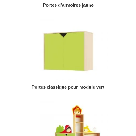
AJOUTER AU DEVIS
Portes d’armoires jaune
AJOUTER AU DEVIS
Portes classique pour module vert