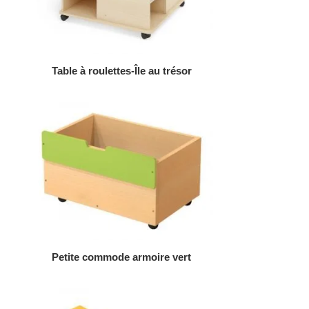
AJOUTER AU DEVIS
Table à roulettes-Île au trésor
AJOUTER AU DEVIS
Petite commode armoire vert