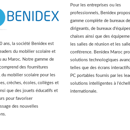
Pour les entreprises ou les
professionnels, Benidex propo
gamme complète de bureaux d
dirigeants, de bureaux d'équipes
chaises ainsi que des équipeme
 ans, la société Benidex est
les salles de réunion et les sall
leaders du mobilier scolaire et
conférence. Benidex Maroc pr
u au Maroc. Notre gamme de
solutions technologiques avan
 comprend des fournitures
telles que des écrans interactifs
, du mobilier scolaire pour les
PC portables fournis par les le
es, crèches, écoles, collèges et
solutions intelligentes à l'échel
insi que des jouets éducatifs et
internationale.
urs pour favoriser
issage des nouvelles
ons.