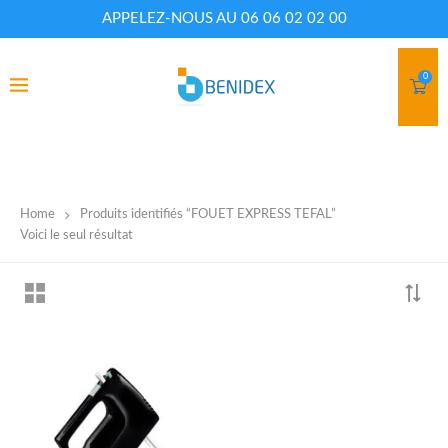
APPELEZ-NOUS AU 06 06 02 02 00
0
Home
Produits identifiés “FOUET EXPRESS TEFAL”
CATEGORIES
Voici le seul résultat
Armoires et casiers
(3)
Cantine
(2)
Chaise théâtre
(1)
Chaises
(12)