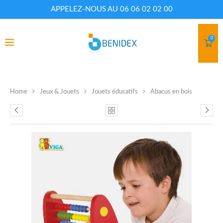
APPELEZ-NOUS AU 06 06 02 02 00
0
Home
Jeux & Jouets
Jouets éducatifs
Abacus en bois