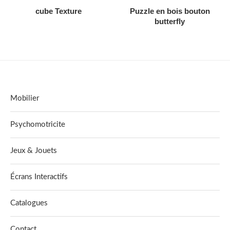
AJOUTER AU DEVIS
AJOUTER AU DEVIS
cube Texture
Puzzle en bois bouton
butterfly
Mobilier
Psychomotricite
Jeux & Jouets
Écrans Interactifs
Catalogues
Contact