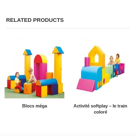
RELATED PRODUCTS
AJOUTER AU DEVIS
AJOUTER AU DEVIS
Blocs méga
Activité softplay – le train
coloré