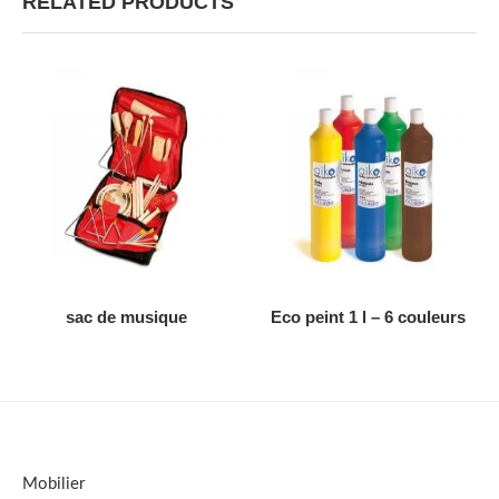
RELATED PRODUCTS
AJOUTER AU DEVIS
AJOUTER AU DEVIS
sac de musique
Eco peint 1 l – 6 couleurs
Mobilier