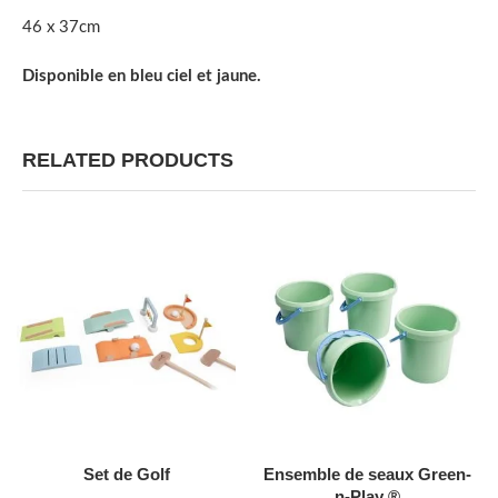
46 x 37cm
Disponible en bleu ciel et jaune.
RELATED PRODUCTS
AJOUTER AU DEVIS
AJOUTER AU DEVIS
Set de Golf
Ensemble de seaux Green-
n-Play ®