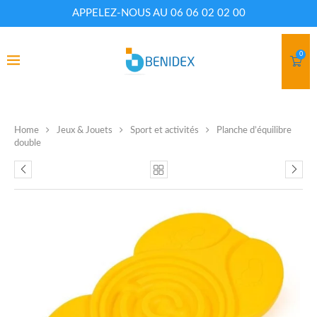
APPELEZ-NOUS AU 06 06 02 02 00
0
Home
Jeux & Jouets
Sport et activités
Planche d’équilibre
double