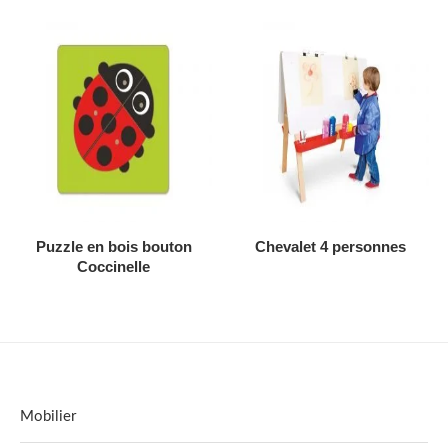
AJOUTER AU DEVIS
AJOUTER AU DEVIS
Puzzle en bois bouton
Chevalet 4 personnes
Coccinelle
Mobilier