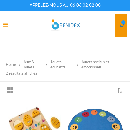
APPELEZ-NOUS AU 06 06 02 02 00
0
Jeux &
Jouets
Jouets sociaux et
CATEGORIES
Home
Jouets
éducatifs
émotionnels
2 résultats affichés
Armoires et casiers
(3)
Cantine
(2)
Chaise théâtre
(1)
Chaises
(12)