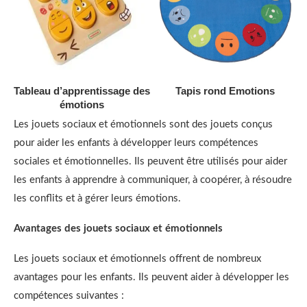
Chaises -1
(11)
Collège & Lycée
(68)
AJOUTER AU DEVIS
AJOUTER AU DEVIS
Tableau d’apprentissage des
Tapis rond Emotions
Équipements
(28)
émotions
Les jouets sociaux et émotionnels sont des jouets conçus
Espace à thème
(35)
pour aider les enfants à développer leurs compétences
sociales et émotionnelles. Ils peuvent être utilisés pour aider
Jeux & Jouets
(481)
les enfants à apprendre à communiquer, à coopérer, à résoudre
les conflits et à gérer leurs émotions.
Jouets d’extérieur
(56)
Avantages des jouets sociaux et émotionnels
Jouets éducatifs
(381)
Les jouets sociaux et émotionnels offrent de nombreux
Apprentissage précoce
(11)
avantages pour les enfants. Ils peuvent aider à développer les
compétences suivantes :
Arts & Créativité
(62)