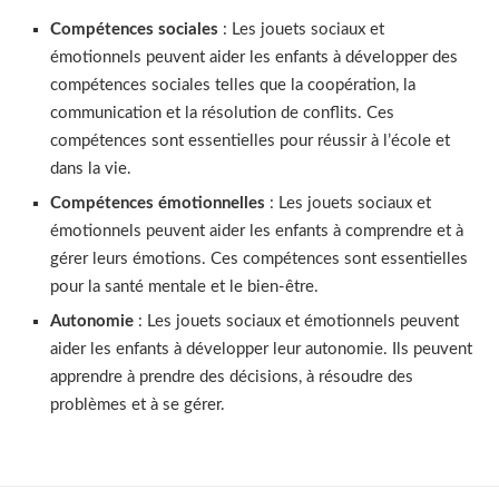
Compétences sociales
: Les jouets sociaux et
Jouets de construction
(11)
émotionnels peuvent aider les enfants à développer des
compétences sociales telles que la coopération, la
Jouets de simulation - Jeux de rôles
(36)
communication et la résolution de conflits. Ces
compétences sont essentielles pour réussir à l’école et
Jouets sensoriels
(11)
dans la vie.
Compétences émotionnelles
: Les jouets sociaux et
Jouets sociaux et émotionnels
(2)
émotionnels peuvent aider les enfants à comprendre et à
gérer leurs émotions. Ces compétences sont essentielles
Mathématiques
(38)
pour la santé mentale et le bien-être.
Autonomie
: Les jouets sociaux et émotionnels peuvent
Montessori
(22)
aider les enfants à développer leur autonomie. Ils peuvent
apprendre à prendre des décisions, à résoudre des
Motricité fine
(37)
problèmes et à se gérer.
Mots et Langues
(10)