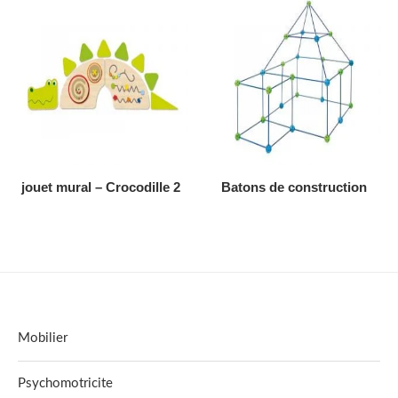
AJOUTER AU DEVIS
AJOUTER AU DEVIS
jouet mural – Crocodille 2
Batons de construction
Mobilier
Psychomotricite